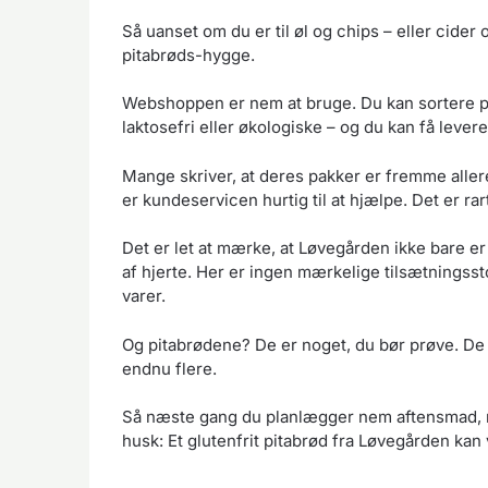
Så uanset om du er til øl og chips – eller cider 
pitabrøds-hygge.
Webshoppen er nem at bruge. Du kan sortere på
laktosefri eller økologiske – og du kan få leveret
Mange skriver, at deres pakker er fremme allere
er kundeservicen hurtig til at hjælpe. Det er r
Det er let at mærke, at Løvegården ikke bare er
af hjerte. Her er ingen mærkelige tilsætningssto
varer.
Og pitabrødene? De er noget, du bør prøve. De h
endnu flere.
Så næste gang du planlægger nem aftensmad, mad
husk: Et glutenfrit pitabrød fra Løvegården kan 