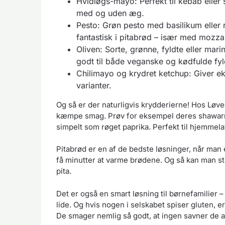
Hvidløgs-mayo: Perfekt til kebab eller 
med og uden æg.
Pesto: Grøn pesto med basilikum eller
fantastisk i pitabrød – især med mozzar
Oliven: Sorte, grønne, fyldte eller mari
godt til både veganske og kødfulde fyl
Chilimayo og krydret ketchup: Giver e
varianter.
Og så er der naturligvis krydderierne! Hos Lø
kæmpe smag. Prøv for eksempel deres shawarma
simpelt som røget paprika. Perfekt til hjemmelav
Pitabrød er en af de bedste løsninger, når man er
få minutter at varme brødene. Og så kan man sti
pita.
Det er også en smart løsning til børnefamilier – 
lide. Og hvis nogen i selskabet spiser gluten, er
De smager nemlig så godt, at ingen savner de a