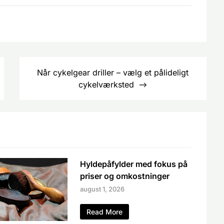
Når cykelgear driller – vælg et pålideligt
cykelværksted
Hyldepåfylder med fokus på
priser og omkostninger
august 1, 2026
Read More