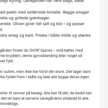
stegt kylling. Løvegården har flere slags, både
 rød pesto med soltørrede tomater. Begge smager
ella og grillede grøntsager.
nerede. Oliven giver lidt salt og bid – og passer
d.
kstra smag og kant. Findes i både milde og stærke
vegården finder du OnOff Spices – små bøtter med
-krydderi, deres gyrosblanding eller noget så
et fyld.
 sulten, men ikke har tid til det store. Det tager bare
lle fyldet frem i skåle og lade alle bygge deres egen
eller til venner på besøg. Alle kan få det, de bedst kan
 det let bare at servere Løvegårdens pitabrød til alle.
lmindelige.