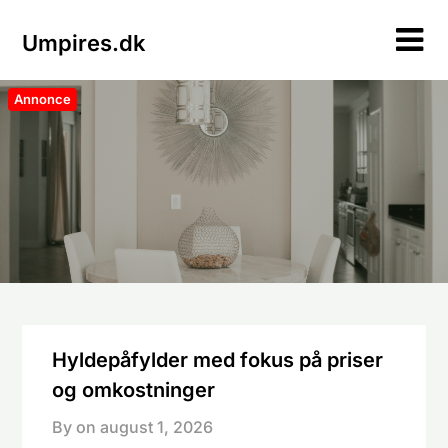
Skip
to
Umpires.dk
content
Annonce
Hyldepåfylder med fokus på priser
og omkostninger
By on
august 1, 2026