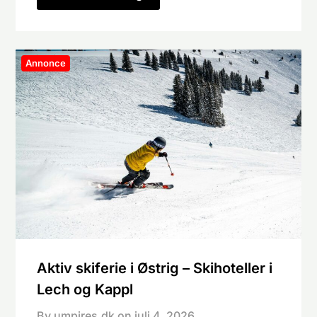
Annonce
Aktiv skiferie i Østrig – Skihoteller i
Lech og Kappl
By umpires.dk on
juli 4, 2026